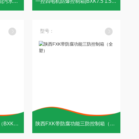
FXK-5.5防水防尘防腐控制箱|污水处理配套
一控四电机防爆控制箱|BXK7.5 1.5 5.5 3.5
型号：
上海供既防爆又防腐控制箱（BXK8050）
陕西FXK带防腐功能三防控制箱（全塑）