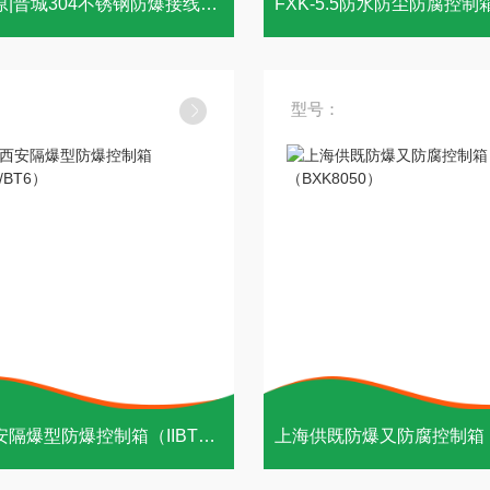
山西|太原|晋城304不锈钢防爆接线箱定做
型号：
陕西|西安隔爆型防爆控制箱（IIBT4/BT6）