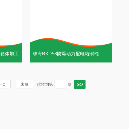
备箱体加工
珠海BXD58防爆动力配电箱|铸铝、不锈钢材质
一页
末页
跳转到第
页