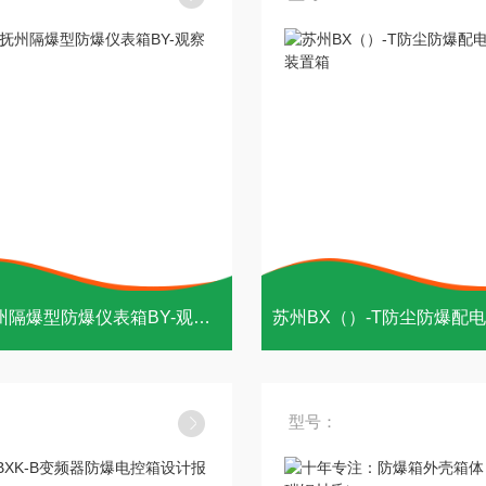
江西|抚州隔爆型防爆仪表箱BY-观察箱
型号：