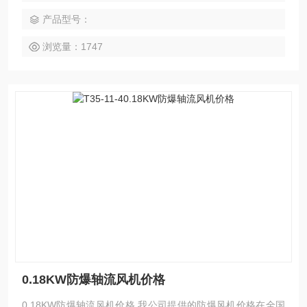
式特征外，附加岗位脚架附件，风扇腰中打安装孔 φ12 ； 固
产品型号：
定式：除具有壁式特征外，底部焊接固定安装架 （40&amp;a
mp;#215; 40 角铁制 ）
浏览量：1747
0.18KW防爆轴流风机价格
0.18KW防爆轴流风机价格 我公司提供的防爆风机价格在全国