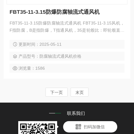
FBT35-11-3.15防爆防腐轴流式通风机
FBT35-11-3.15防爆防腐轴流式通风机 FBT35-11-3.15风机，
F指防腐，B是指防爆，T指通风机，35是轮毂比：即轮毂直径
与叶轮直径的比是35%，11指1级叶轮、*次设计，3.15指叶轮
更新时间：2025-05-11
直径为3.15分米—即315毫米。这是一种轴流通风机，是T35-1
1系列风机的派生产品，其风叶、风筒均采用玻璃钢材质，其
产品型号：防腐轴流式通风机价格
余部位做了防腐处理，用于输送有腐蚀性的气体。
浏览量：1586
下一页
末页
联系我们
扫码加微信