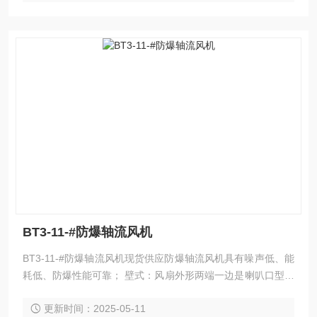
BT3-11-#防爆轴流风机
BT3-11-#防爆轴流风机现货供应防爆轴流风机具有噪声低、能
耗低、防爆性能可靠； 壁式：风扇外形两端一边是喇叭口型，
一边是 90&amp;amp;#176; 直角法兰型； 管道式：风扇两端
更新时间：2025-05-11
都成直角法兰边，可以安装在管道的中间； 岗位式：除具有壁