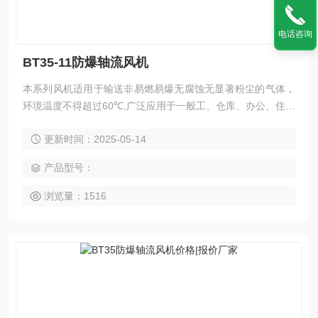
电话咨询
BT35-11防爆轴流风机
本系列风机适用于输送非易燃易爆无腐蚀无显著粉尘的气体，
环境温度不得超过60℃,广泛应用于一般工、仓库、办公、住宅
内通风换气或强暖气散热，也可在较长的排气管道内间隔串联
更新时间：2025-05-14
安装,以提高管道中的压力：卸下机壳还可做自由风扇用。 BT3
5-11防爆轴流风机
产品型号：
浏览量：1516