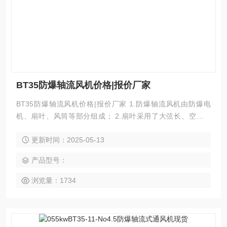
BT35防爆轴流风机价格|报价厂家
BT35防爆轴流风机价格|报价厂家 1.防爆轴流风机由防爆电
机、扇叶、风筒等部分组成； 2.扇叶采用了大弦长、空间扭
曲、倾斜式结构宽叶片，使其在较低转速驱动的前提下，也能
更新时间：2025-05-13
达到所需风量、风压； 3.噪声低、能耗低、防爆性能可靠； 4.
安装方式灵活多样，有壁式、岗位式、固定式、管道式；
产品型号：
浏览量：1734