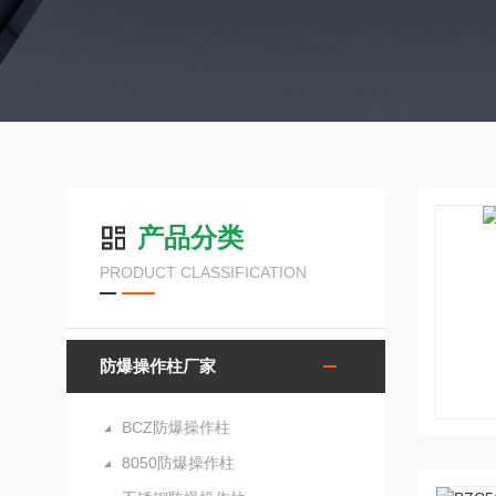
产品分类
PRODUCT CLASSIFICATION
防爆操作柱厂家
BCZ防爆操作柱
8050防爆操作柱