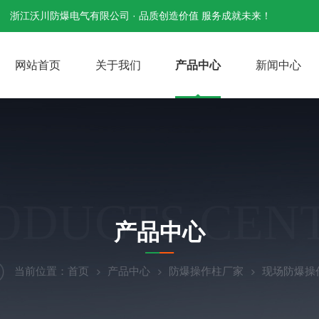
浙江沃川防爆电气有限公司 · 品质创造价值 服务成就未来！
网站首页
关于我们
产品中心
新闻中心
ODUCTS CEN
产品中心
当前位置：
首页
产品中心
防爆操作柱厂家
现场防爆操