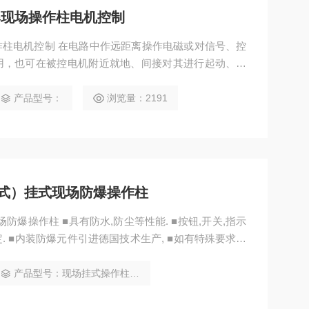
G防爆现场操作柱电机控制
现场操作柱电机控制 在电路中作远距离操作电磁或对信号、控
用，也可在被控电机附近就地、间接对其进行起动、停
作柱还可对电机运行或电路情况进行监测。沃川防爆专
技术服务。
产品型号：
浏览量：2191
G（挂式）挂式现场防爆操作柱
尘等性能. ■按钮,开关,指示
60079 标准要求 。
产品型号：现场挂式操作柱型号