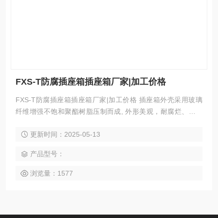
FXS-T防腐插座箱插座箱厂家|加工价格
FXS-T防腐插座箱插座箱厂家|加工价格 插座箱外壳采用玻璃
纤维增强不饱和聚酯树脂压制而成, 外形美观，耐腐烂、抗静
电、耐冲击及热稳定性好 等优良性能. 各种插座组装在一起适
更新时间：2025-05-13
合不同的要求，并可根据要求加装指示灯.
产品型号：
浏览量：1577