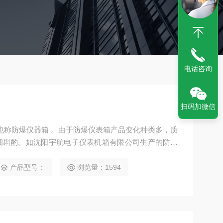
电话咨询
扫码加微信
表箱也称防爆仪器箱 。由于防爆仪表箱产品变化种类多，质
细斟酌。如沈阳宇航电子仪表机箱有限公司生产的防爆
、外形美观等特点，是各种防爆仪器箱*的理想箱体。
IIA、IIB、IIC类，温度组别为T1-T4的气体环境，
产品型号：
浏览量：1594