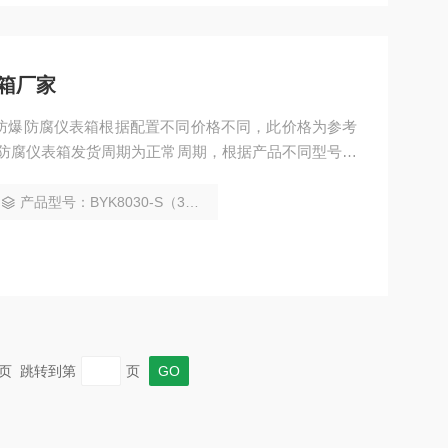
箱厂家
防爆防腐仪表箱根据配置不同价格不同，此价格为参考
爆防腐仪表箱发货周期为正常周期，根据产品不同型号不
以合同为准. 防爆仪表箱一般为复合型结构，外壳采用
腔内装各种元件或两种结构结合成一体.
产品型号：BYK8030-S（304不锈钢）
 末页 跳转到第
页