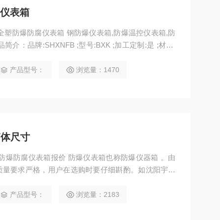
腐仪表箱
箱|全塑防爆防腐仪表箱 钢防爆仪表箱,防爆温控仪表箱,防
：品牌:SHXNFB ;型号:BXK ;加工定制:是 ;材质:
;重量:待定 ;适用范围:本产品适用于含有II类B级、C级，
非标类，为定做产品，对每个客户的要求定制本产品，
产品型号：
浏览量：1470
多功能等
箱体尺寸
寸,防爆防腐仪表箱报价 防爆仪表箱也称防爆仪器箱 。由
质量要求严格，用户在选购时要仔细斟酌。如沈阳宇航
爆仪器箱，具有设计合理、结构坚固、外形美观等特
 广泛适用于 1区、2区危险场所， IIA、IIB、II
产品型号：
浏览量：2183
环境，可燃性粉尘场所，户内、户外