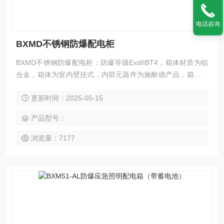
电话咨询
BXMD不锈钢防爆配电柜
BXMD不锈钢防爆配电柜：防爆等级ExdIIBT4，箱体材质为铝
合金，箱体为室内壁挂式，内部元器件为施耐德产品，箱体需
配置的电气元件有: C63A微断1个，D80A微断2个，D100A微
更新时间：2025-05-15
断1个，微断均为三联，20A防爆3孔插座1个，16A防爆5孔插
座1个，16A防爆3孔插座2个
产品型号：
浏览量：7177