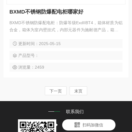
BXMD不锈钢防爆配电柜哪家好
BXMD不锈钢防爆配电柜：防爆等级ExdIIBT4，箱体材质为铝
合金，箱体为室内壁挂式，内部元器件为施耐德产品，箱体需
配置的电气元件有: C63A微断1个，D80A微断2个，D100A微
更新时间：2025-05-15
断1个，微断均为三联，20A防爆3孔插座1个，16A防爆5孔插
座1个，16A防爆3孔插座2个（BXMD不锈钢防爆配电柜哪家
产品型号：
好）
浏览量：2459
下一页
末页
联系我们
扫码加微信