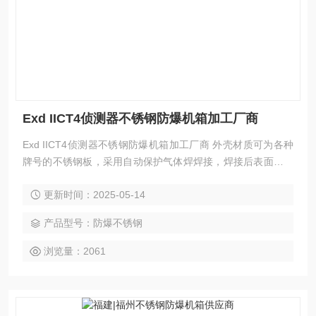
Exd IICT4侦测器不锈钢防爆机箱加工厂商
Exd IICT4侦测器不锈钢防爆机箱加工厂商 外壳材质可为各种
牌号的不锈钢板，采用自动保护气体焊焊接，焊接后表面经过
特殊的抛光工艺处理，外形美观、表面不锈钢光泽亮丽，适用
更新时间：2025-05-14
于各种强腐蚀环境。 防爆等级以及安装方式一般是按照客户现
场的实际使用情况以及需求来加工定做。
产品型号：防爆不锈钢
浏览量：2061