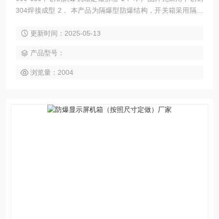
304焊接成型 2． 本产品为隔爆型防爆结构，开关箱采用隔爆
型结构； 3． 采用模块化设计，各种回路可以自由组合； 4．
更新时间：2025-05-13
内装高分断小型漏电断路器或塑壳式漏电断路器，通过操作防
爆客体外的手柄而实现分合；
产品型号：
浏览量：2004