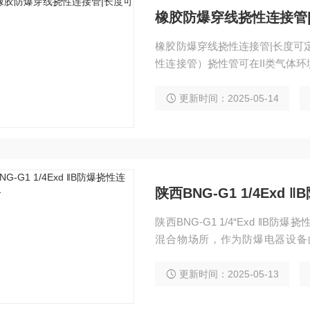
橡胶防爆穿线挠性连接管
橡胶防爆穿线挠性连接管|长度可定
性连接管）挠性管可在II类气体
接线配管之用。 2.防爆性能符合GB 3836.
的规定。 3.环境温度为-20℃-+
更新时间：2025-05-14
志：EXd
陕西BNG-G1 1/4Exd
陕西BNG-G1 1/4“Exd ‖B
混合物场所，作为防爆电器设备
用。防爆挠性管结构软管两端为
质橡胶和增强尼布软管护套以及
更新时间：2025-05-13
油、耐腐蚀、耐水、耐磨、耐老