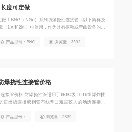
|长度可定做
做 1.BNG（NGd）系列防爆挠性连接管（以下简称挠
环境（1区和2区）中使用，作为具有振动或弯曲设备的连
1-3-2010、GB 12476.1-2000、 Q/AY 003-2014
60℃。 4.无破坏绝缘的气体或蒸汽的环境中。 5.防爆标
产品型号：BNG
浏览量：3692
 ‖B防爆挠性连接管价格
防爆挠性连接管价格 防爆挠性管适用于ⅡBⅡC级T1-T6组爆炸性
的进出线连接或钢管布线弯曲难度较大的场所连接之
金属螺纹活接头，管体部分分为金属软管，外层夹布优
夹层钢丝编织网管三种形式组成。本产品具有耐燃、耐
产品型号：
浏览量：2539
化、挠性良好、结构牢固、工作可靠等优点