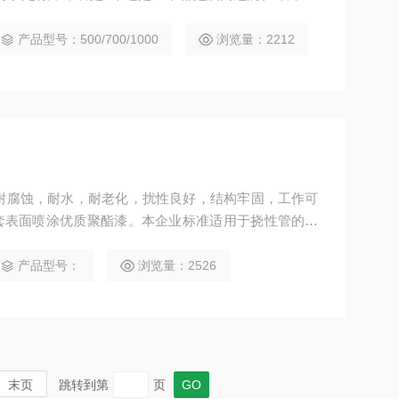
等。 管子内径规格：15mm、20mm、25mm、32mm等。
产品型号：500/700/1000
浏览量：2212
耐腐蚀，耐水，耐老化，扰性良好，结构牢固，工作可
套表面喷涂优质聚酯漆。本企业标准适用于挠性管的设
用于含有爆炸性气体环境，作为电气设备连接配管之
产品型号：
浏览量：2526
末页
跳转到第
页