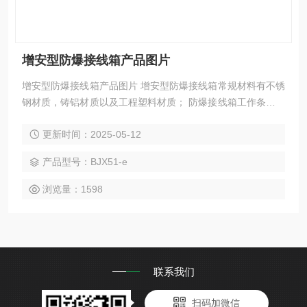
增安型防爆接线箱产品图片
增安型防爆接线箱产品图片 增安型防爆接线箱常规材料有不锈
钢材质，铸铝材质以及工程塑料材质； 防爆接线箱工作条件：
海拔不超过2000m；周围空气温度不高于+60℃，不低于-4
更新时间：2025-05-12
0℃；空气相对湿度不大于90%（+20℃时）；垂直安装倾斜度
不大于5°；无明显摇动和强烈冲击振动的地方；无明显破坏金
产品型号：BJX51-e
属和绝缘腐蚀性气体和蒸气的环境中；无滴水和其它液体侵入
的地方。
浏览量：1598
联系我们
扫码加微信