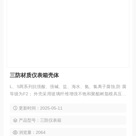
三防材质仪表箱壳体
L、S两系列抗强酸、强碱、盐、海水、氨、氯离子腐蚀,防 腐
等级为F2； 外壳采用玻璃纤维增强不饱和聚酯树脂模具压制
而成,外形美观,具有抗老化、不变形、抗冲击、抗静电、耐腐
更新时间：2025-05-11
蚀等优点。 内部可以安装各种操作，数显，按键仪表；并且实
现表面操作功能。
产品型号：三防仪表箱
浏览量：2064