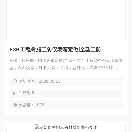
FXK工程树脂三防仪表箱定做|全塑三防
FXK工程树脂三防仪表箱定做|全塑三防 1.工程塑料外壳压铸成
型，表面喷塑，外形美观； 2.增安型外壳，模块结构组装，内
装防爆指示灯、电流表、电压表、按钮及转换开关等； 3.隔爆
更新时间：2025-05-13
型外壳，内装指示灯、电流表、电压表、按钮、转换个、继电
器等； 4.曲路密封结构设计，具有良好的防水防尘性能；
产品型号：
浏览量：1868