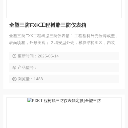
全塑三防FXK工程树脂三防仪表箱
全塑三防FXK工程树脂三防仪表箱 1.工程塑料外壳压铸成型，
表面喷塑，外形美观； 2.增安型外壳，模块结构组装，内装防
爆指示灯、电流表、电压表、按钮及转换开关等； 3.隔爆型外
更新时间：2025-05-14
壳，内装指示灯、电流表、电压表、按钮、转换个、继电器
等； 4.曲路密封结构设计，具有良好的防水防尘性能；
产品型号：
浏览量：1488