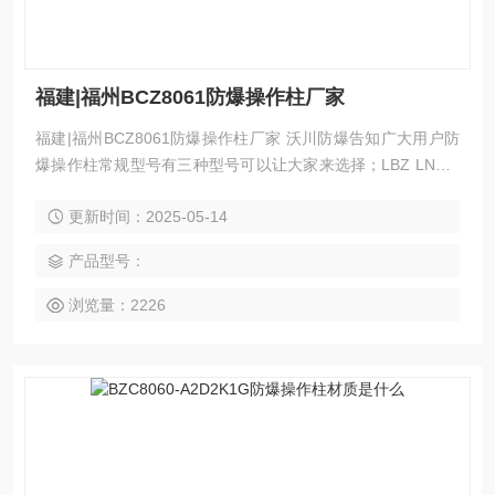
福建|福州BCZ8061防爆操作柱厂家
福建|福州BCZ8061防爆操作柱厂家 沃川防爆告知广大用户防
爆操作柱常规型号有三种型号可以让大家来选择；LBZ LNZ B
CZ 等； 另外防爆操作柱的常规基本配置为两灯两钮也就是A2
更新时间：2025-05-14
D2；或者是两灯两钮一开关A2D2K1； 按钮用字母A来标识；
灯用字母D来标识；开关用字母K来标识。
产品型号：
浏览量：2226