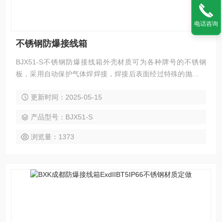
电话咨询
不锈钢防爆接线箱
BJX51-S不锈钢防爆接线箱外壳材质可为各种牌号的不锈钢
板，采用自动保护气体焊焊接，焊接后表面经过特殊的抛光工
艺处理，外形美观、表面不锈钢光泽亮丽，适用于各种强腐蚀
更新时间：2025-05-15
爆炸环境；[1] 2、内装CN65、NC100H高分断小型断路器、接
触器、热继电器、按钮及指示灯等元件，可作为照明、动力电
产品型号：BJX51-S
机控制用途；
浏览量：1373