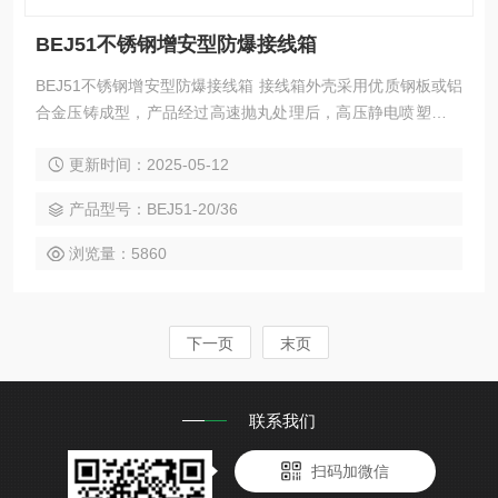
BEJ51不锈钢增安型防爆接线箱
BEJ51不锈钢增安型防爆接线箱 接线箱外壳采用优质钢板或铝
合金压铸成型，产品经过高速抛丸处理后，高压静电喷塑，颜
色为不锈钢原色，（如客户需要定做不锈钢防爆接线箱的颜色
更新时间：2025-05-12
请注明）外形美观； 不锈钢防爆接线箱的常规厚度为1.5~3m
m之间供用户选择，进出线口在可控范围内不受限制，内置端
产品型号：BEJ51-20/36
子的数量在空间范围内允许的情况下不受限制。
浏览量：5860
下一页
末页
联系我们
扫码加微信