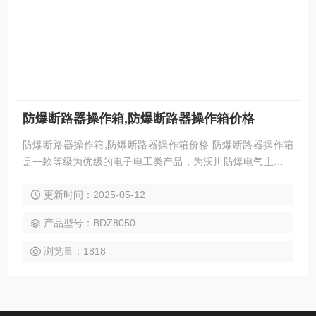
防爆断路器操作箱,防爆断路器操作箱价格
防爆断路器操作箱,防爆断路器操作箱价格 防爆断路器操作箱
是一款等级为优级的电子电工类产品，为沃川防爆电气主营产
品之一，是通过批发;直销的方式进行销售，主要销往全国。产
更新时间：2025-05-12
品拥有多种不同的规格可供用户选择，立式，挂式安装等不同
的安装方式，Z小额定电流16A，Z大额定电流400A。
产品型号：BDZ8050
浏览量：1818