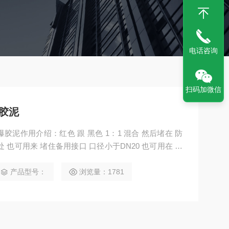
电话咨询
扫码加微信
封胶泥
爆胶泥作用介绍：红色 跟 黑色 1：1 混合 然后堵在 防
 也可用来 堵住备用接口 口径小于DN20 也可用在 填
作用
产品型号：
浏览量：1781