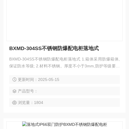
BXMD-304SS不锈钢防爆配电柜落地式
BXMD-304SS不锈钢防爆配电柜落地式 1.箱体采用肪爆箱体,
保证防水等级; 2.材料不锈钢。厚度不小于3mm,防护等级要求
达到P67,耐海水腐蚀。 子出线口使用密封接头,箱体厂家配
更新时间：2025-05-15
齐。 4、箱体带内门。尺寸参考图示,厂家自行核实内部元件安
装位置和开孔。 5.箱体外部带隔高操作手柄,分别控制断路器和
产品型号：
漏电断路器,位置根据实际断路器与都点断路器的位置而定
浏览量：1804