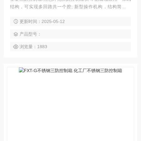
结构，可实现多回路共一个腔; 新型操作机构，结构简洁合
理、通用性强、操作方便、手感好; 三防控制箱壳体采用低压
更新时间：2025-05-12
铸造工艺，机床煅铣，防腐性能可靠; 盖板加装不锈钢紧固
件、不易腐蚀；开盖，检修更加方便。
产品型号：
浏览量：1883