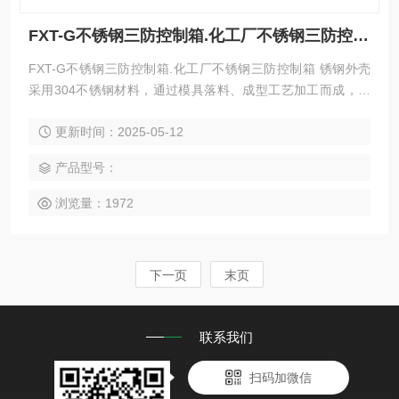
FXT-G不锈钢三防控制箱.化工厂不锈钢三防控制箱
FXT-G不锈钢三防控制箱.化工厂不锈钢三防控制箱 锈钢外壳
采用304不锈钢材料，通过模具落料、成型工艺加工而成，表
面镜面抛光处理，美观大方。 乐清市沃川防爆为了满足不同用
更新时间：2025-05-12
户对三防箱，三防配电箱的大量需求，将在三防壳体的 研发，
制造，加工，销售方面继续发力，势将打造出优质，具有特
产品型号：
色，高效，环保的三防箱。
浏览量：1972
下一页
末页
联系我们
扫码加微信