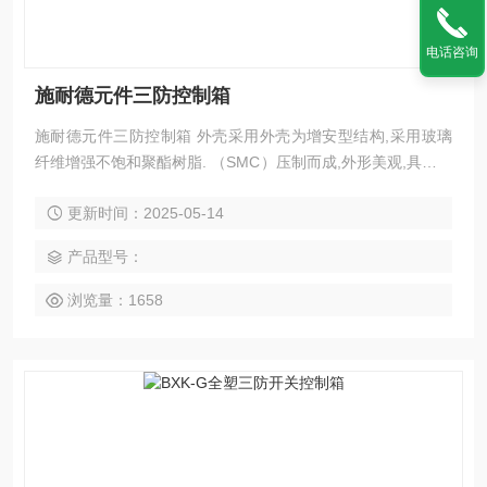
电话咨询
施耐德元件三防控制箱
施耐德元件三防控制箱 外壳采用外壳为增安型结构,采用玻璃
纤维增强不饱和聚酯树脂. （SMC）压制而成,外形美观,具有耐
腐蚀,耐冲击,热稳壳体和盖的接合面为曲面迷宫式结构,确保了
更新时间：2025-05-14
较高的防护等级或ZL102铝合金压铸成型，表面高压静电喷
塑，不锈钢外露紧固件； 具有防水、防尘，防腐等性能； 3.按
产品型号：
钮、开关、指示灯、电流表等组成多功能，由用户自由选择；
4.内装防爆
浏览量：1658