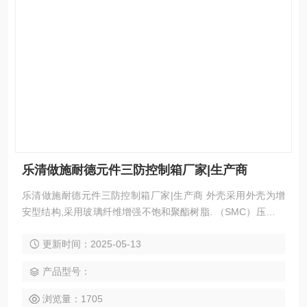
乐清做施耐德元件三防控制箱厂家|生产商
乐清做施耐德元件三防控制箱厂家|生产商 外壳采用外壳为增
安型结构,采用玻璃纤维增强不饱和聚酯树脂. （SMC）压制而
成,外形美观,具有耐腐蚀,耐冲击,热稳壳体和盖的接合面为曲面
更新时间：2025-05-13
迷宫式结构,确保了较高的防护等级或ZL102铝合金压铸成型，
表面高压静电喷塑，不锈钢外露紧固件； 具有防水、防尘，防
产品型号：
腐等性能； 3.按钮、开关、指示灯、电流表等组成多功能，由
用户自由选择； 4.内装防爆
浏览量：1705