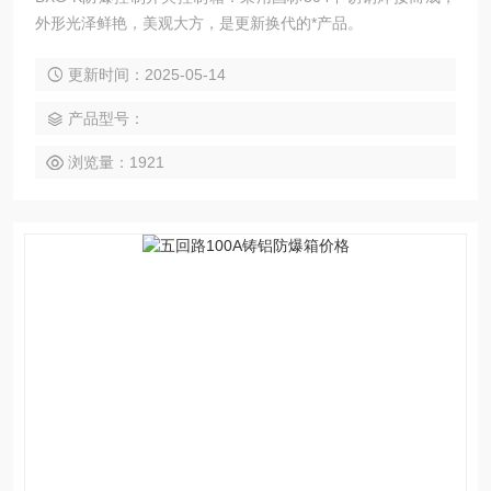
外形光泽鲜艳，美观大方，是更新换代的*产品。
更新时间：2025-05-14
产品型号：
浏览量：1921