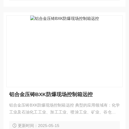
铝合金压铸BXK防爆现场控制箱远控
铝合金压铸BXK防爆现场控制箱远控 典型的应用领域有：化学
工业及石油化工工业、加工工业、喷涂工业、矿业、谷仓、粮
仓。
更新时间：2025-05-15