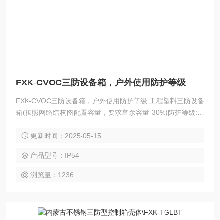
FXK-CVOC三防设备箱，户外使用防护等级
FXK-CVOC三防设备箱，户外使用防护等级 工程塑料三防设备
箱(按照网络结构图配置容量，要求富余容量 30%)防护等级:不
低于 IP65三防设备箱的主要特点体现在其防水、防尘、防腐
更新时间：2025-05-15
（简称“三防”）的优异性能上。这些特性使得三防设备箱能够
适应各种恶劣环境，保护内部元器件免受外部因素的损害。
产品型号：IP54
浏览量：1236