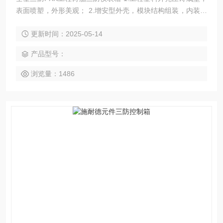
表面喷塑，外形美观； 2.增安型外壳，模块结构组装，内装防
爆指示灯、电流表、电压表、按钮及转换开关等； 3.隔爆型外
更新时间：2025-05-14
壳，内装指示灯、电流表、电压表、按钮、转换个、继电器
等； 4.曲路密封结构设计，具有良好的防水防尘性能；
产品型号：
浏览量：1486