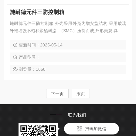
施耐德元件三防控制箱
施耐德元件三防控制箱 外壳采用外壳为增安型结构,采用玻璃
纤维增强不饱和聚酯树脂. （SMC）压制而成,外形美观,具有耐
腐蚀,耐冲击,热稳壳体和盖的接合面为曲面迷宫式结构,确保了
更新时间：2025-05-14
较高的防护等级或ZL102铝合金压铸成型，表面高压静电喷
塑，不锈钢外露紧固件； 具有防水、防尘，防腐等性能； 3.按
产品型号：
钮、开关、指示灯、电流表等组成多功能，由用户自由选择；
4.内装防爆
浏览量：1658
下一页
末页
联系我们
扫码加微信