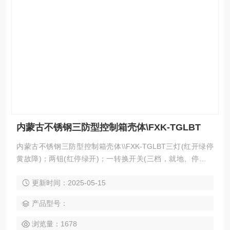
内蒙古不锈钢三防型控制箱壳体\FXK-TGLBT
内蒙古不锈钢三防型控制箱壳体\\FXK-TGLBT三灯(红开绿停
黄故障)；两钮(红停绿开)；一转换开关(三档，就地、停、远
程)；端子排14路；带脚盘和1.3米不锈钢立柱；IP65
更新时间：2025-05-15
产品型号：
浏览量：1678