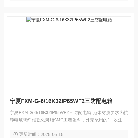
宁夏FXM-G-6/16K32IP65WF2三防配电箱
宁夏FXM-G-6/16K32IP65WF2三防配电箱 壳体材质要求为抗
静电玻璃纤维强化聚脂SMC工程塑料，外壳采用的“一次注塑/
模压成型”工艺高精度钢模压制成型，盖与体设计成凹凸型密封
更新时间：2025-05-15
形式、盖凹槽中设有橡胶密封条，防护等级IP66；