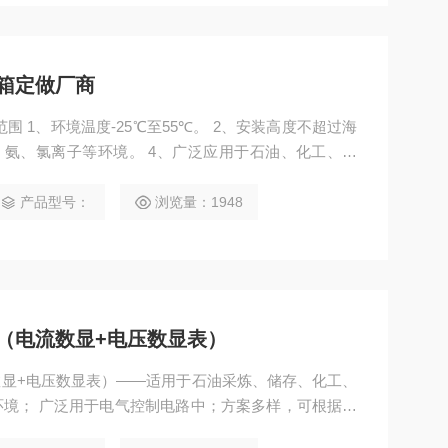
控箱定做厂商
范围 1、环境温度-25℃至55℃。 2、安装高度不超过海
盐、氨、氯离子等环境。 4、广泛应用于石油、化工、码
其中S代表工程塑料/塑料
产品型号：
浏览量：1948
箱（电流数显+电压数显表）
数显+电压数显表）——适用于石油采炼、储存、化工、
境； 广泛用于电气控制电路中；方案多样，可根据用