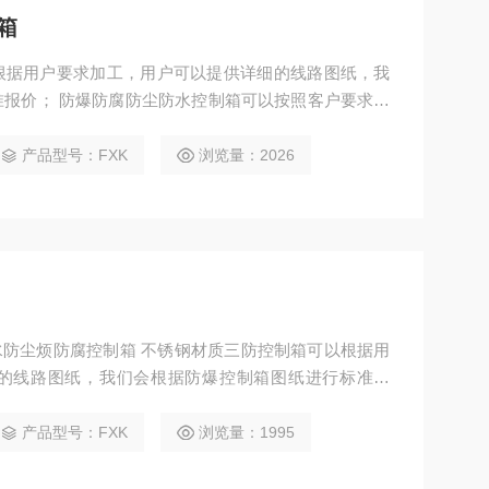
箱
根据用户要求加工，用户可以提供详细的线路图纸，我
报价； 防爆防腐防尘防水控制箱可以按照客户要求进
装方式可以选定壁挂式安装，嵌入式安装，立式安装，
产品型号：FXK
浏览量：2026
防水防尘烦防腐控制箱 不锈钢材质三防控制箱可以根据用
的线路图纸，我们会根据防爆控制箱图纸进行标准报
以按照客户要求进行表面抛光处理，颜色喷塑； 安装方
安装，立式安装，琴台式安装。
产品型号：FXK
浏览量：1995