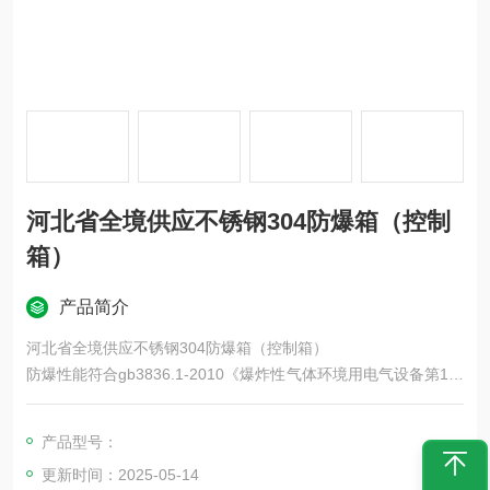
河北省全境供应不锈钢304防爆箱（控制
箱）
产品简介
河北省全境供应不锈钢304防爆箱（控制箱）
防爆性能符合gb3836.1-2010《爆炸性气体环境用电气设备第1部
分:通用要求》、gb3836.2-2010《爆炸性气体环境用防爆电气设
备第2部分:隔爆型“d"》的规定制成隔爆型结构。适用于具有ⅱa、ⅱ
产品型号：
b、ⅱc类可燃性气体，引燃温度组别为t1-t6组的1区、2区，可燃
更新时间：2025-05-14
性气体或蒸气与空气形成的爆炸性混合物的场所，也适用于引燃