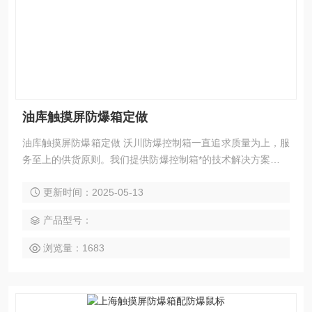
油库触摸屏防爆箱定做
油库触摸屏防爆箱定做 沃川防爆控制箱一直追求质量为上，服
务至上的供货原则。我们提供防爆控制箱*的技术解决方案，防
爆控制箱的现场安装方式，以及防爆控制箱所需要的原件布局
更新时间：2025-05-13
排列等一些列的问题，我们都尽善尽美的与客户一起沟通解
决。我们生产的防爆控制箱不计成本，材质为不锈钢： 采用4
产品型号：
MM厚镜面不锈钢材质经过折弯成型，再进行氩弧焊接，Z后进
行抛光处理。外形美观，具有强度高、耐腐蚀等优点。产品颜
浏览量：1683
色为不锈钢本