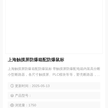
上海触摸屏防爆箱配防爆鼠标
上海触摸屏防爆箱配防爆鼠标 带触摸屏防爆配电箱内装高分断
小型断路器，各尺寸触摸屏、PLC模块等等，塑壳断路器，交
流接触器及各类电器元件，具有过载及短路保护功能。用户在
更新时间：2025-05-13
订货时，须注明配电箱的回路数、回路电流及断路器的极数，
若带总开关则需注明总开关电流及极数，并注明进出线口方
产品型号：
向、数量、大小。若照明、动力及漏电等混配时，则需提供原
理图。由于产品变化种类比较多，外形安装尺寸及拼装形式需
浏览量：1750