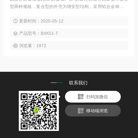
型两种规格，复合型的外壳为增安型结构，采用铝合金铸造而
成，表面喷塑，内装元件有隔爆型控制开关和控制按钮以及防
更新时间：2025-05-12
爆信号灯和各种过载仪表。控制箱内部元件可根据用户的要求
进行排列，可实现多种功能，控制开关有多种规格可以选用，
产品型号：BXK51-T
而仪表可任选配电流表、电压表、温控仪、进出线灵活多变，
可根据用户要求任意选择，实现就地操作和远距离控制。
浏览量：1872
联系我们
扫码加微信
移动端浏览