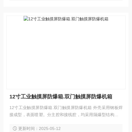
与客户交底后另行提
12寸工业触摸屏防爆箱.双门触摸屏防爆机箱
12寸工业触摸屏防爆箱.双门触摸屏防爆机箱 外壳采用钢板焊
接成型，表面喷塑。分主腔和接线腔，均采用隔爆型结构，内
可选装高分断断路器、交流接触器、热继电器、控制按钮、信
更新时间：2025-05-12
号灯等元件，通过操作壳盖上的手柄实现分合，动作性能可