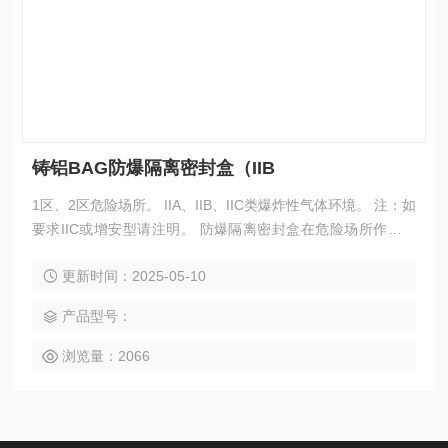
铸铝BAG防爆隔离密封盒（IIB
1区、2区危险场所。 IIA、IIB、IIC类爆炸性气体环境。 注：如
要求IIC或增安型请注明。 防爆隔离密封盒在危险场所作为简
单的接线用途。具有防水，轻度防腐，防尘等特点。
更新时间：2025-05-10
产品型号：
浏览量：2066