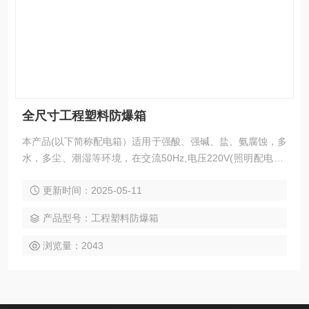
全尺寸工程塑料防爆箱
本产品(以下简称配电箱）适用于强酸、强碱、盐、氨腐蚀，多
水，多尘、潮湿等环境，在交流50Hz,电压220V(照明配电箱)
或380V(动力配电箱)、电流至100A的线路中作照明或动力电路
更新时间：2025-05-11
的配电或通断之用，还可照明、动力配电混用，并具有过载、
短路、漏电保护功能。 浙江-温州工程塑料防爆箱加工-定做-批
产品型号：工程塑料防爆箱
发厂家。
浏览量：2043