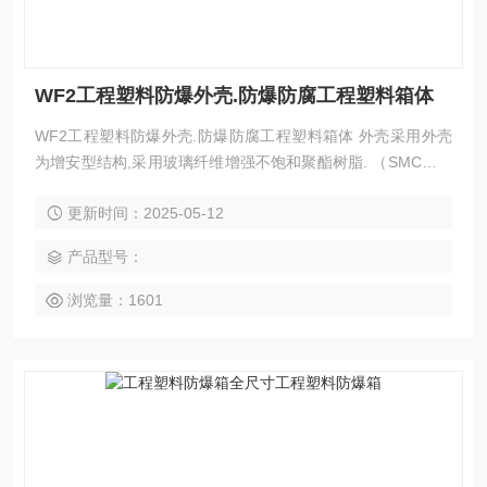
WF2工程塑料防爆外壳.防爆防腐工程塑料箱体
WF2工程塑料防爆外壳.防爆防腐工程塑料箱体 外壳采用外壳
为增安型结构,采用玻璃纤维增强不饱和聚酯树脂. （SMC）压
制而成,外形美观,具有耐腐蚀,耐冲击,热稳壳体和盖的接合面为
更新时间：2025-05-12
曲面迷宫式结构,确保了较高的防护等级或ZL102铝合金压铸成
型，表面高压静电喷塑，不锈钢外露紧固件； 具有防水、防
产品型号：
尘，防腐等性能。
浏览量：1601