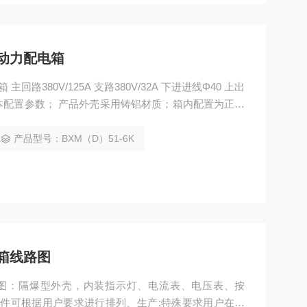
防爆动力配电箱
箱 主回路380V/125A 支路380V/32A 下进进线Φ40 上出
基本配置参数； 产品外壳采用铸铝材质；箱内配置为正泰
据用户使用要求进行特殊定制。另外可以选择碳钢或者
产品型号：BXM（D）51-6K
箱线路图
路图：隔爆型外壳，内装指示灯、电流表、电压表、按
元件可根据用户要求进行排列、生产;特殊要求用户在订