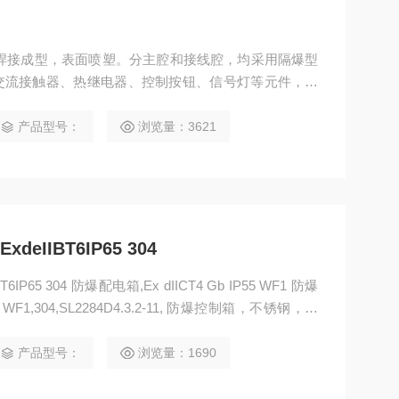
板焊接成型，表面喷塑。分主腔和接线腔，均采用隔爆型
交流接触器、热继电器、控制按钮、信号灯等元件，通
动作性能可靠，并设有指示灯。进出线采用钢管或电缆
元件可。
产品型号：
浏览量：3621
eIIBT6IP65 304
IP65 304 防爆配电箱,Ex dIICT4 Gb IP55 WF1 防爆
65 WF1,304,SL2284D4.3.2-11, 防爆控制箱，不锈钢，方
 220V,,, 防爆操作箱,400*300*190,,XGLTYL-22, 防
产品型号：
浏览量：1690