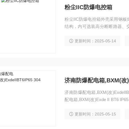
粉尘IIC防爆电控箱
粉尘IIC防爆电控箱外壳采用钢
结构，内可选装高分断断路器、
过操作壳盖上的手柄实现分合，
布线均可，进出线口方向及内部
更新时间：2025-05-14
济南防爆配电箱,BXM(改)Exd
济南防爆配电箱,BXM(改)ExdeIIBT6
配电箱,BXM(改)Exde II BT6 IP
形，HKJX-002 防爆操作柱,LBZ-DKTL
爆操作箱,,,XGL
更新时间：2025-05-15