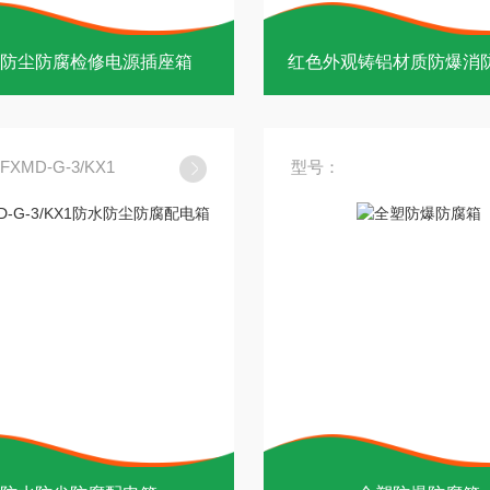
防尘防腐检修电源插座箱
红色外观铸铝材质防爆消
XMD-G-3/KX1
型号：