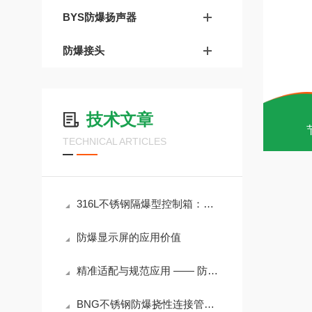
BYS防爆扬声器
防爆接头
技术文章
TECHNICAL ARTICLES
316L不锈钢隔爆型控制箱：腐蚀危化区域就地操控箱体
防爆显示屏的应用价值
精准适配与规范应用 —— 防爆挠性连接管的安全使用要点
BNG不锈钢防爆挠性连接管使用与维护注意事项