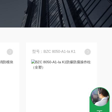
型号：BZC 8050-A1-Ia K1