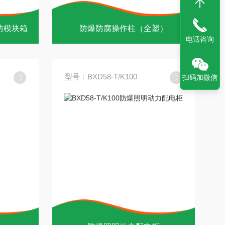
防模块箱
防爆防腐操作柱（全塑）
电话咨询
型号：BXD58-T/K100
扫码加微信