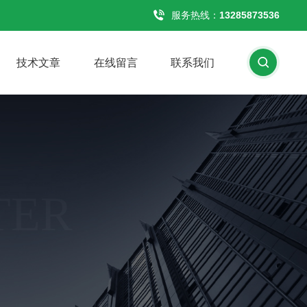
服务热线：
13285873536
技术文章
在线留言
联系我们
TER