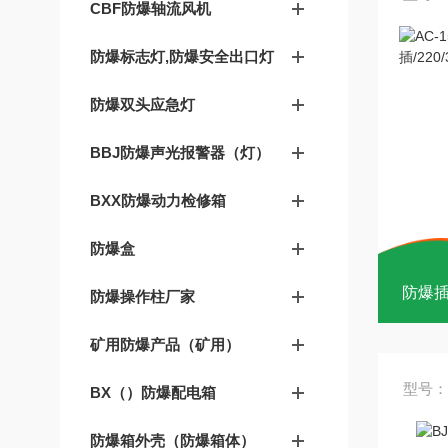
CBF防爆轴流风机
防爆标志灯,防爆安全出口灯
防爆双头应急灯
BBJ防爆声光报警器（灯）
BXX防爆动力检修箱
防爆盒
防爆插
防爆操作柱厂家
矿用防爆产品（矿用）
型号：B
BX（）防爆配电箱
防爆箱外壳（防爆箱体）