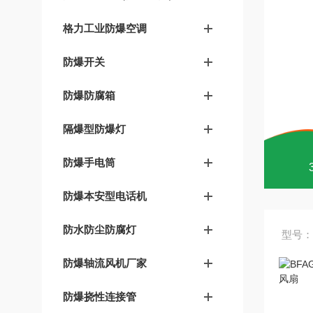
格力工业防爆空调
防爆开关
防爆防腐箱
隔爆型防爆灯
防爆手电筒
防爆本安型电话机
防水防尘防腐灯
型号：B
防爆轴流风机厂家
防爆挠性连接管