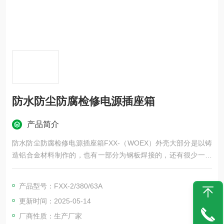
防水防尘防腐检修电源插座箱
产品简介
防水防尘防腐检修电源插座箱FXX-（WOEX）外壳大部分是以铸
造铝合金材料制作的，也有一部分为钢板焊接的，还有很少一部
分为绝缘材料外壳。内部主要由断路器、接触器、热继电器。三
防控制箱的转换开关、信号灯、按钮等元件构成，制造厂还可根
产品型号：FXX-2/380/63A
掘用户需要而选择配备。对于控制箱壳体，有防爆型，防水防尘
更新时间：2025-05-14
防腐壳体来制造。
厂商性质：生产厂家