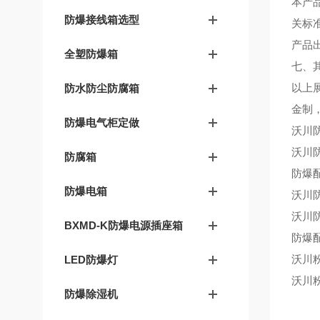
本产品
防爆接线箱选型
关标
产品
全塑防爆箱
七、
以上
防水防尘防腐箱
金制，
防爆电气柜定做
沃川
沃川
防腐箱
防爆
防爆电箱
沃川
沃川
BXMD-K防爆电源插座箱
防爆
沃川
LED防爆灯
沃川
防爆除湿机