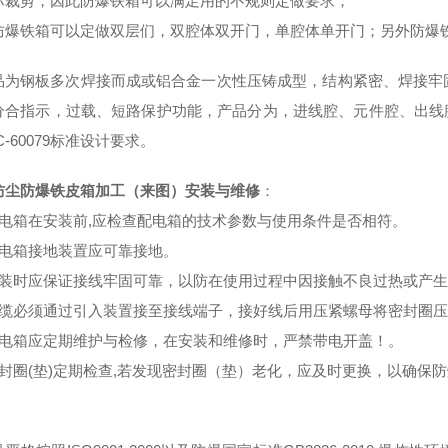
际裁剪，因此防爆铁箱可以满足用的不规则定做要求；
防爆铁箱可以定做双层们，双腔体双开门，单腔体单开门；另外防爆
品为钢板多次焊接而成或铝合金一次性压铸成型，结构紧密、焊接牢
分合指示，过载、短路保护功能，产品分为，进线腔、元件腔、出线腔，
IEC-60079标准设计要求。
防尘防爆铁皮箱加工（来图）安装与维修
：
配电箱在安装前,应检查配电箱的技术参数与使用条件是否相符。
配电箱接地装置应可靠接地。
安装时应保证接线牢固可靠，以防在使用过程中因接触不良过热或产
电缆必须通过引入装置接至接线端子，接好线后用压紧螺母将密封圈
配电箱应定期维护与检修，在安装和维修时，严禁带电开盖！。
密封圈(垫)定期检查,若发现密封圈（垫）老化，应及时更换，以确保