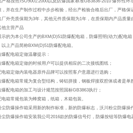
严格按照ISO9001:2000以及防爆国家标准GB3836-2010
准，并在生产制作过程中步步检验，经出产检验合格后出厂，严格保
出厂外壳质保期为3年，其他元件质保期为1年，在质保期内产品质量
其他主营产品
展示的为本公司生产的BXM(D)51防爆配电箱，防爆照明(动力)配
以上产品简称BXM(D)51防爆配电箱。
防爆配电箱定做温馨提示：
防爆配电箱定做的时候用户可以提供相应的二次接线图纸；
配电箱定做内装电器原件品牌可以按照客户意愿进行选购；
防爆配电箱常规为复合型结构，铸铝拼接，钢板焊接双腔体或者是单
防爆配电箱的加工与设计规范按照国标GB3863执行；
配电箱常规包装为蜂窝箱，纸箱，木箱包装。
粉尘防爆操作箱采用新的制作标准，新的防爆标志，沃川粉尘防爆操
粉尘防爆操作箱安装我公司2016款的防爆信号灯，防爆按钮等防爆