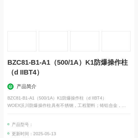
BZC81-B1-A1（500/1A）K1防爆操作柱
（d IIBT4）
产品简介
BZC81-B1-A1（500/1A）K1防爆操作柱（d IIBT4）
WOEX沃川防爆操作柱具有不锈钢，工程塑料；铸铝合金，钢板
焊接四大优势材质的防爆操作柱可以为用户提供定做服务。其中
不锈钢操作柱兼备防爆防腐性能，根据使用场所定做性的较多，
产品型号：
铝合金防爆操作柱为市面上需求Z多，用途Z为广泛，规格Z为标
更新时间：2025-05-13
准的操作柱产品。工程塑料防爆操作柱可以满足三防使用要求，