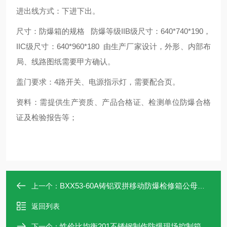
进出线方式：下进下出。
尺寸：防爆箱的规格 防爆等级IIB级尺寸：640*740*190，
IIC级尺寸：640*960*180 由生产厂家设计，外形、内部布
局、线路图纸需要甲方确认。
盖门要求：4路开关、电源指示灯，需要配合页。
资料：需提供生产资质、产品合格证、检测单位防爆合格
证及检验报告等；
BXX53-60A铸铝双拼移动防爆检修箱公母插头
上一个：
返回列表
性价比均衡201不锈钢制作防爆现场控制箱
下一个：