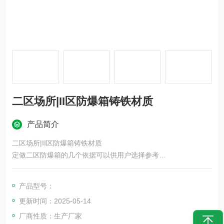
二区场所|II区防爆箱铸铁材质
产品简介
二区场所|II区防爆箱铸铁材质
定做二区防爆箱的几个依据可以供用户选择参考
1. 可燃性物质的物理特性
2. 环境中的气体,蒸汽,薄雾及液体的数量
产品型号：
3. 释放源的状态
更新时间：2025-05-14
4. 通风的状态
5. 防止气体，蒸汽,薄雾扩散的措施
厂商性质：生产厂家