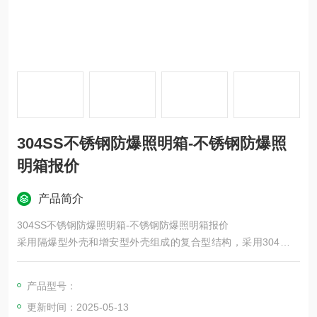
304SS不锈钢防爆照明箱-不锈钢防爆照
明箱报价
产品简介
304SS不锈钢防爆照明箱-不锈钢防爆照明箱报价
采用隔爆型外壳和增安型外壳组成的复合型结构，采用304不锈
钢而成，表面拉丝，或采用玻璃纤维不饱和聚酯树脂压制而成，
内装元件有隔爆型控制开关和控制按钮以及防爆信号灯和各种过
产品型号：
载仪表，控制箱内部元件可根据用户的要求进行排列,可实现多种
更新时间：2025-05-13
功能，控制开关有多种规格可以选用，信号灯有红、绿、黄、白