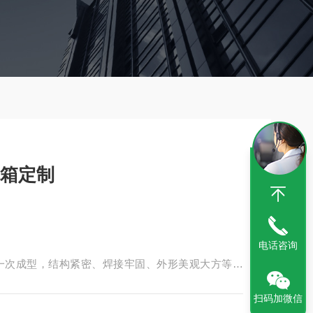
机箱定制
电话咨询
一次成型，结构紧密、焊接牢固、外形美观大方等特
示，过载、短路保护功能，产品分为，进线腔、元件
扫码加微信
3836.2010/IEC-60079标准设计要求。