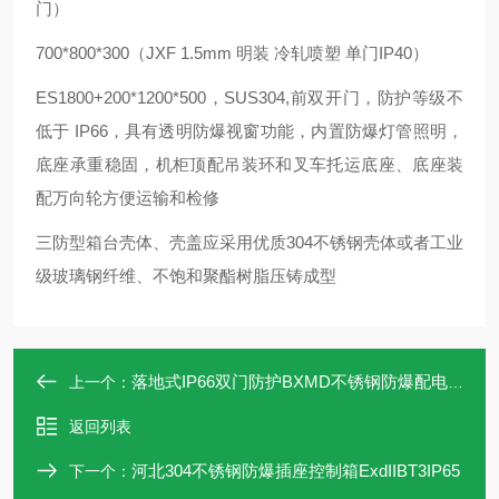
门）
700*800*300（JXF 1.5mm 明装 冷轧喷塑 单门IP40）
ES1800+200*1200*500，SUS304,前双开门，防护等级不
低于 IP66，具有透明防爆视窗功能，内置防爆灯管照明，
底座承重稳固，机柜顶配吊装环和叉车托运底座、底座装
配万向轮方便运输和检修
三防型箱台壳体、壳盖应采用优质304不锈钢壳体或者工业
级玻璃钢纤维、不饱和聚酯树脂压铸成型
落地式IP66双门防护BXMD不锈钢防爆配电柜
上一个：
返回列表
河北304不锈钢防爆插座控制箱ExdIIBT3IP65
下一个：