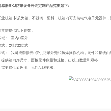
传感器BXJ防爆设备外壳定制产品范围如下:
工业机箱:材质为铝、不锈钢、塑料，机箱内可安装电气电子元器件，
订货需提供以下参数：
区域：□室内□室外
方式：□挂式□立式
方式：□我司成套接线□仅供防爆外壳和防爆操作机构，元件和接线由
：提供箱内净尺寸、面板元件数量和规格、出线口数量和规格
：需要提供原理图、元件品牌要求。