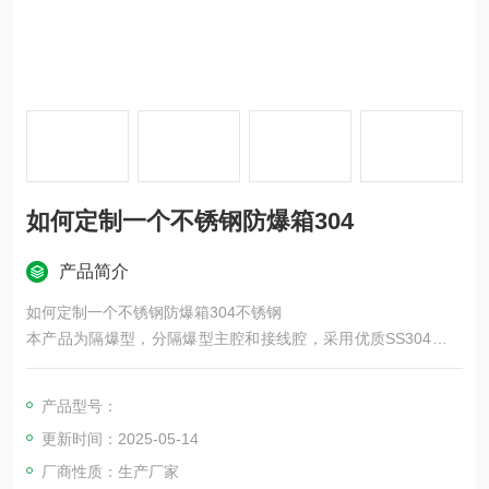
如何定制一个不锈钢防爆箱304
产品简介
如何定制一个不锈钢防爆箱304不锈钢
本产品为隔爆型，分隔爆型主腔和接线腔，采用优质SS304不锈
钢板折弯焊接成形，具有外形美观、耐腐蚀，抗静电耐冲击等优
良性能。内装断路器及信号灯元件。
产品型号：
盖板上设有操纵机构，可实现全封闭操作。产品在恶劣环境下也
更新时间：2025-05-14
可正常操作。
沃川防爆提供不锈钢防爆箱体外形尺寸、安装方式、控制功能等
厂商性质：生产厂家