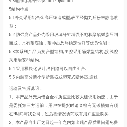
4.8适用电缆外径:φ6mm～φ55mm
5结构特点
5.1外壳采用铝合金高压铸造成型,表面经抛丸后粉末静电喷
塑；
5.2 防强腐产品外壳采用玻璃纤维增强不饱和聚酯树脂压制
而成，具有耐腐蚀，耐冲击及热稳定性好等优良性能；
5.3本系列产品为复合型结构,主腔采用隔爆型结构,接线腔
采用增安型结构.
5.4 采用模块化设计,各回路可以自由组合.
5.5 内装高分断小型断路器或塑壳式断路器,通过
运输及售后说明：
1、本产品外壳为铝合金材质重量比较大建议用物流，由于
是委托第三方运输，用户在提货时请查检有无破损如有须
在*时间与我公司，过后视情况协商或有用户重量购买。
2、本产品自出厂之日起一年之内如出现产品质量问题免费