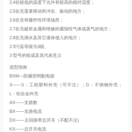
2.4在较低的温度下允许有较高的相对湿度；
2.5在无显著摇动和冲击、振动的地方；
2.6在含有爆炸性环境场所；
2.7在无破坏金属和绝缘的腐蚀性气体或蒸气的地方；
2.8在无滴水及其它液体侵入的地方；
2.9污染等级为3级。
3 型号的组成及其代表意义
选型指南
BXM—防爆照明配电箱
X——S：工程塑料外壳（可不注）；G：不锈钢外壳；
L：铝合金外壳
AX——支路数
BX——支路电流
DX——主回路带总开关（不配不注)
KX——总开关电流