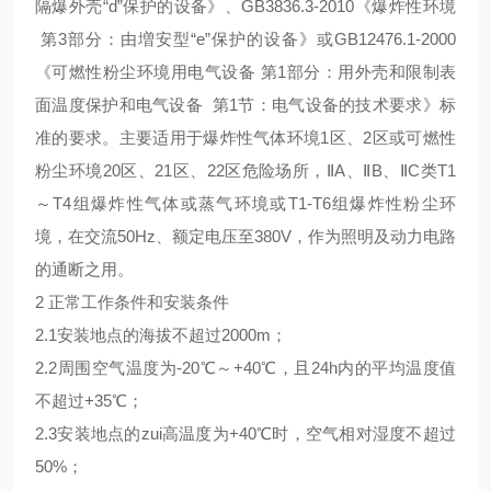
隔爆外壳“d”保护的设备》、GB3836.3-2010《爆炸性环境
第3部分：由増安型“e”保护的设备》或GB12476.1-2000
《可燃性粉尘环境用电气设备 第1部分：用外壳和限制表
面温度保护和电气设备 第1节：电气设备的技术要求》标
准的要求。主要适用于爆炸性气体环境1区、2区或可燃性
粉尘环境20区、21区、22区危险场所，ⅡA、ⅡB、ⅡC类T1
～T4组爆炸性气体或蒸气环境或T1-T6组爆炸性粉尘环
境，在交流50Hz、额定电压至380V，作为照明及动力电路
的通断之用。
2 正常工作条件和安装条件
2.1安装地点的海拔不超过2000m；
2.2周围空气温度为-20℃～+40℃，且24h内的平均温度值
不超过+35℃；
2.3安装地点的zui高温度为+40℃时，空气相对湿度不超过
50%；