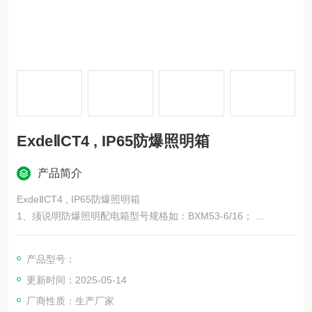
ExdeⅡCT4 , IP65防爆照明箱
产品简介
ExdeⅡCT4 , IP65防爆照明箱
1、须说明防爆照明配电箱型号规格如：BXM53-6/16；
2、须注明配电箱的回路数、回路电流及断路器的极数，若带总开
关则需注明开关电流及极数，并注明进出线口方向、数量、大
产品型号：
小。若照明、动力及漏电等混配时，则需提供原理图。
更新时间：2025-05-14
3、须注明安装方式如壁挂式代号为'G',立柱式代号为'L';
4、外壳尺寸或由我公司根据元件数量及参数来选择，如要配防雨
厂商性质：生产厂家