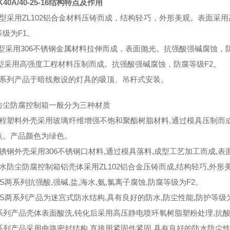
K40A/40-25-16结构特点及作用
Ｌ型采用ZL102铝合金材料压铸而成，结构轻巧，外形美观。表面采
级为F1。
G型采用306不锈钢金属材料拉伸而成，表面抛光。抗强酸强碱腐蚀，防
S型采用高强度工程材料压制而成。抗强酸强碱腐蚀，防腐等级F2。
本系列产品于暗线敷设的灯具的吸顶、吊杆式安装。
防尘防腐控制箱一般分为三种材质
工程塑料外壳采用玻璃纤维增强不饱和聚酯树脂材料,通过模具压制而成,
点。产品颜色为绿色。
不锈钢外壳采用306不锈钢口材料,通过模具落料,成型工艺加工而成,表
水防尘防腐控制箱铝壳体采用ZL102铝合金压铸而成,结构轻巧,外形
,S两系列抗强酸,强碱,盐,海水,氨,氯离子腐蚀,防腐等级为F2。
,S两系列产品为迷宫式防水结构,具有良好的防水,防尘性能,防护等级为
系列产品壳体表面酸洗,钝化后采用高压静电喷环氧树脂塑粉处理,抗酸,
L系列产品采用曲路密封结构,直接用紧固件紧固,具有良好的防水防尘