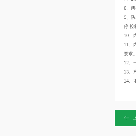
8、所
9、防
停,
10
11
要求
12
13
14