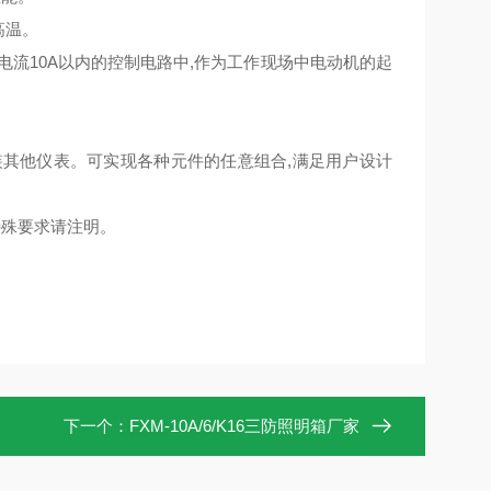
高温。
下,电流10A以内的控制电路中,作为工作现场中电动机的起
求装其他仪表。可实现各种元件的任意组合,满足用户设计
特殊要求请注明。
下一个：
FXM-10A/6/K16三防照明箱厂家