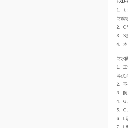
FXD-
1、
防腐等
2、
3、
4、
防水
1、
等优
2、
3、防
4、G
5、G
6、L
7、