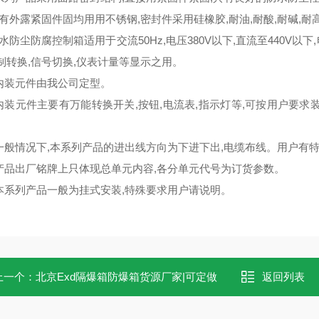
有外露紧固件固均用用不锈钢,密封件采用硅橡胶,耐油,耐酸,耐碱,耐
水防尘防腐控制箱适用于交流50Hz,电压380V以下,直流至440V以
控制转换,信号切换,仪表计量等显示之用。
、内装元件由我公司定型。
、内装元件主要有万能转换开关,按钮,电流表,指示灯等,可按用户要
。
、一般情况下,本系列产品的进出线方向为下进下出,电缆布线。用户有
、产品出厂铭牌上只体现总单元内容,各分单元代号为订货参数。
、本系列产品一般为挂式安装,特殊要求用户请说明。
上一个：
北京Exd隔爆箱防爆箱货源厂家|可定做
返回列表