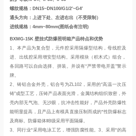
螺纹规格：DN15~DN100/G1/2′~G4′
通头方向：上进下处、左进右出（不受限制）
进线规格：4mm~80mm(图纸会有注明)
BXMG-15K 壁挂式防爆照明箱产品特点和优势
1、本产品为复合型，元件腔采用隔爆型结构，母线腔及
进、出线腔采用增安型结构。采用模块（积木式）组合，
各回路可以自由选择、拼装。并设有“严禁带电开盖”警示
牌。
2、铸铝合金外壳，铝合号为ZL102，采用的“高温一次压
铸”成型工艺，压铸产品表面光滑，金属结构组织致密，外
壳内部无气泡、无沙眼，抗冲击性能好，产品外壳防爆性
能明显提高，且产品上有模具直接压制而成的*性防爆标志
及商标。防爆箱体ⅡB级采用平面隔爆。
3、同行业*采用电泳工艺，增强防腐性能。3、采用*的高