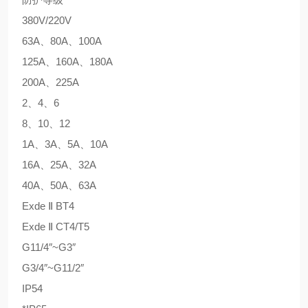
380V/220V
63A、80A、100A
125A、160A、180A
200A、225A
2、4、6
8、10、12
1A、3A、5A、10A
16A、25A、32A
40A、50A、63A
Exde Ⅱ BT4
Exde Ⅱ CT4/T5
G11/4″~G3″
G3/4″~G11/2″
IP54