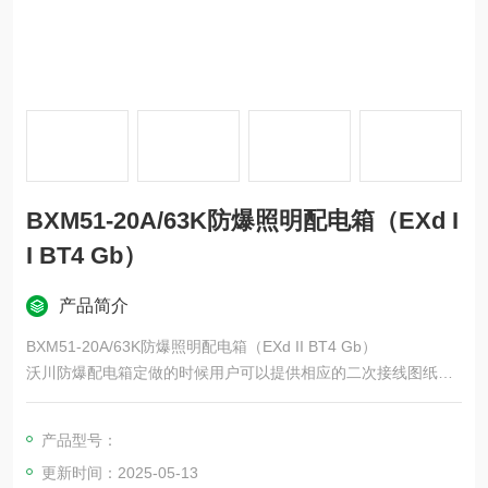
BXM51-20A/63K防爆照明配电箱（EXd I
I BT4 Gb）
产品简介
BXM51-20A/63K防爆照明配电箱（EXd II BT4 Gb）
沃川防爆配电箱定做的时候用户可以提供相应的二次接线图纸；
防爆配电箱定做内装电器原件品牌可以按照客户意愿进行选购；
沃川防爆配电箱常规为复合型结构，铸铝拼接，钢板焊接双腔体
产品型号：
或者是单腔体，不锈钢材质单开门或者是双开门均可以定做；
更新时间：2025-05-13
沃川防爆配电箱的加工与设计规范按照国标GB3863执行；