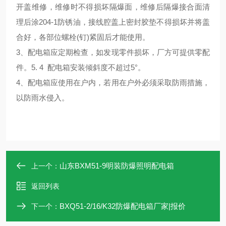
开盖维修，维修时不得损坏隔爆面，维修后隔爆接合面清
理后涂204-1防锈油，接线腔盖上密封胶垫不得损坏并将盖
合好，各部位螺栓(钉)紧固后才能使用。
3、配电箱应定期检查，如发现零件损坏，厂方可提供零配
件。5. 4 配电箱安装倾斜度不超过5°。
4、配电箱应使用在户内，若用在户外必须采取防雨措施，
以防雨水侵入。
山东BXM51-9明装防爆照明配电箱
上一个：
返回列表
BXQ51-2/16/K32防爆配电箱厂家|报价
下一个：