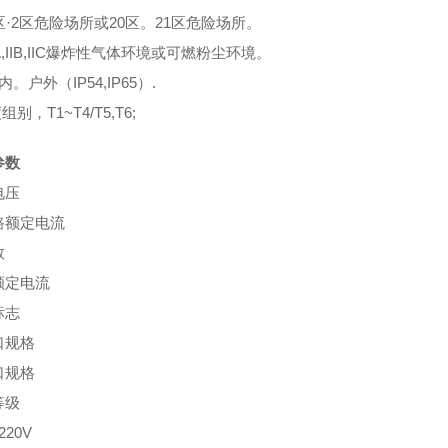
区·2区危险场所或20区。21区危险场所。
IA,IIB,IIC爆炸性气体环境或可燃粉尘环境。
内。户外（IP54,IP65）.
组别，T1~T4/T5,T6;
参数
电压
路额定电流
数
额定电流
标志
口规格
口规格
等级
220V