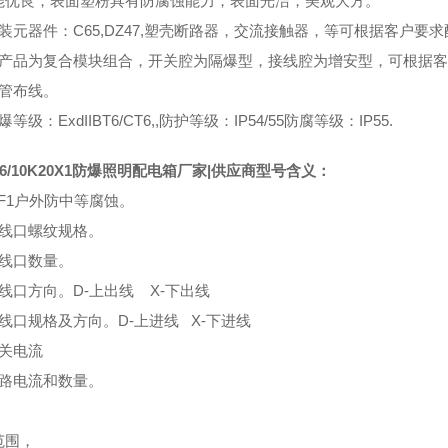
能优良，表面塑粉具有防腐蚀能力，表面光洁，美观大方。
装元器件：C65,DZ47,塑壳断路器，交流接触器，等可根据客户要
本产品为复合模块组合，开关腔为隔爆型，接线腔为增安型，可根据
钢管布线。
等级：ExdIIBT6/CT6,,防护等级：IP54/55防腐等级：IP55.
-6/10K20X1防爆照明配电箱厂家|供应商型号含义：
F1户外防中等腐蚀。
出线口螺纹规格。
出线口数量。
线口方向。D-上出线 X-下出线
线口规格及方向。D-上进线 X-下进线
开关电流
支路电流和数量。
范围，