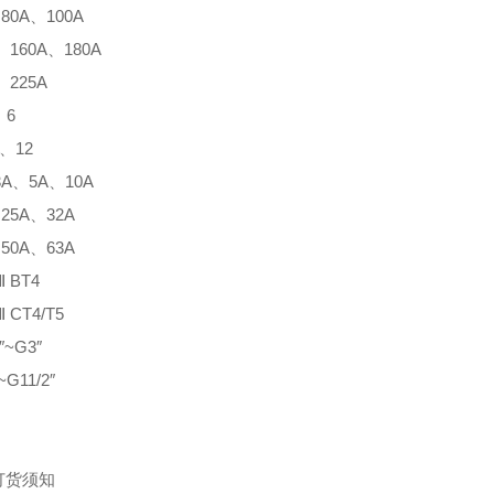
80A、100A
、160A、180A
、225A
、6
、12
3A、5A、10A
25A、32A
50A、63A
Ⅱ BT4
Ⅱ CT4/T5
″~G3″
~G11/2″
订货须知