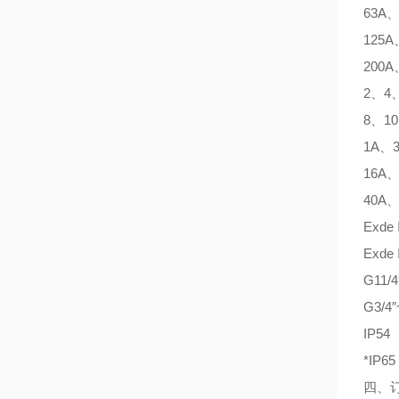
63A、
125A
200A
2、4
8、10
1A、
16A、
40A、
Exde 
Exde 
G11/4
G3/4″
IP54
*IP65
四、