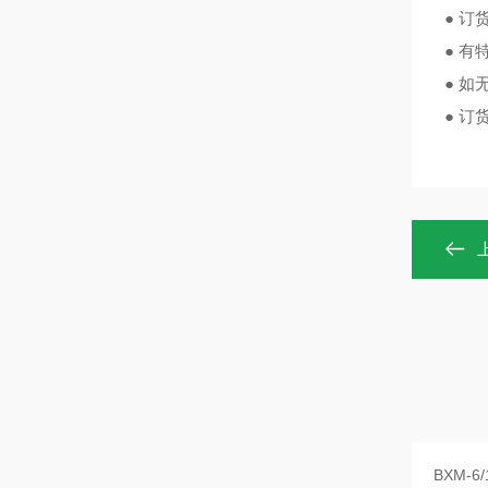
● 
● 
● 
● 