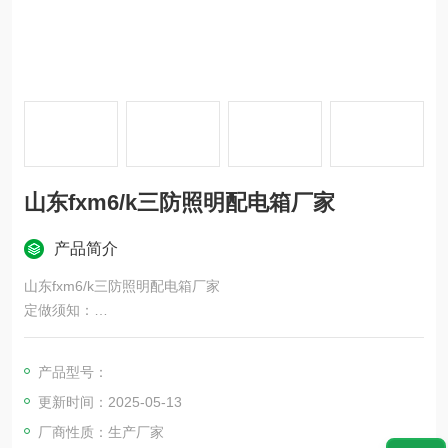
山东fxm6/k三防照明配电箱厂家
产品简介
山东fxm6/k三防照明配电箱厂家
定做须知：
1.元件品牌：正泰、施耐德、常熟、德力西
2.防爆标志：ExdeIIBT6 DIP21 TA T6
产品型号：
3.额定电压：220V/380V
更新时间：2025-05-13
4.防护等级：IP65/IP55（加装防雨罩）
5.防腐等级：WF1
厂商性质：生产厂家