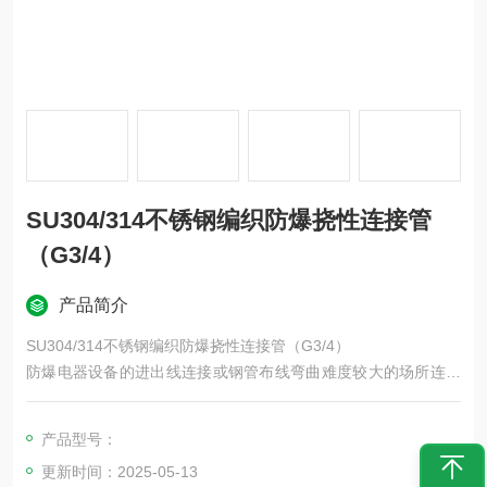
SU304/314不锈钢编织防爆挠性连接管
（G3/4）
产品简介
SU304/314不锈钢编织防爆挠性连接管（G3/4）
防爆电器设备的进出线连接或钢管布线弯曲难度较大的场所连接
之用。防爆挠性管结构软管两端为金属螺纹活接头，管体部分分
为金属软管，外层夹布优质橡胶和增强尼布软管护套以及夹层钢
产品型号：
丝编织网管三种形式组成。本产品具有耐燃、耐油、耐腐蚀、耐
更新时间：2025-05-13
水、耐磨、耐老化、挠性良好、结构牢固、工作可靠等优点。