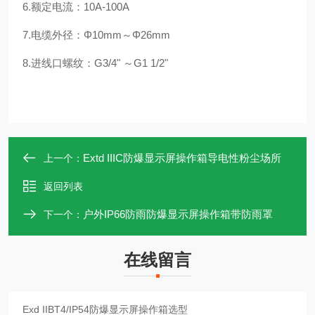
6.额定电流：10A-100A
7.电缆外径：Φ10mm～Φ26mm
8.进线口螺纹：G3/4" ～G1 1/2"
Extd IIIC防爆显示屏操作箱导电性粉尘场所
上一个：
返回列表
户外IP66防雨防爆显示屏操作箱带防雨罩
下一个：
在线留言