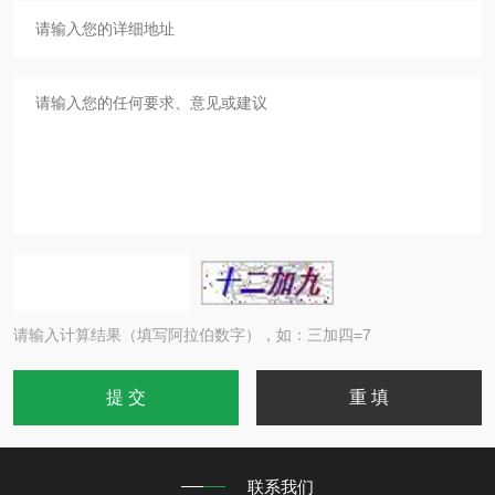
请输入计算结果（填写阿拉伯数字），如：三加四=7
联系我们