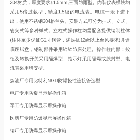
304材质，厚度要求≧1.5mm,三面防雨型。内装仪表模块均
采用5倍过载型，精度1.5级的电流表。电缆一般下进下
出，使用不锈钢304格兰头。安装方式可分为挂式、立式、
管夹式等多种样式。立柱式操作柱均需配套提供钢制柱体
(柱体至少保证G2寸钢管，满足抗12级以上台风要求)并含
底座脚盘，钢制部件采用镀锌防腐处理。操作柱内部：按
钮及转换开关采用隔爆型、指示灯采用隔爆或胶封型、电
流表采用增安型。
炼油厂专用比特利NGD防爆挠性连接管选型
电厂专用防爆显示屏操作箱
军工专用防爆显示屏操作箱
医药厂专用防爆显示屏操作箱
钢厂专用防爆显示屏操作箱