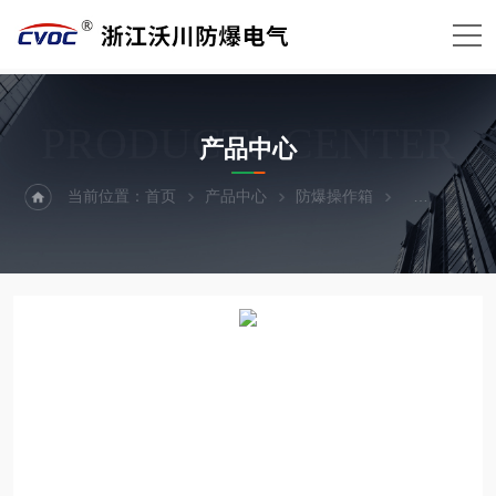
PRODUCTS CENTER
产品中心
当前位置：
首页
产品中心
防爆操作箱
防爆操作屏