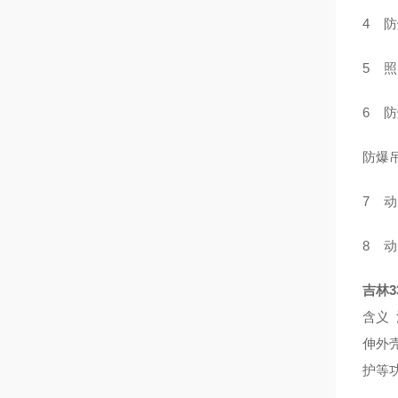
4 防
5 照
6 防
防爆吊
7 动
8 动
吉林3
含义
伸外
护等功