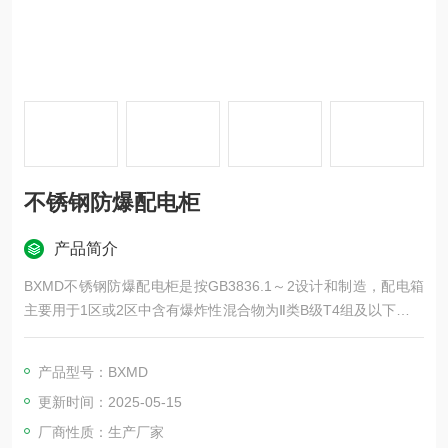
不锈钢防爆配电柜
产品简介
BXMD不锈钢防爆配电柜是按GB3836.1～2设计和制造，配电箱
主要用于1区或2区中含有爆炸性混合物为Ⅱ类B级T4组及以下爆炸
危险场所，作为交流50Hz，额定电压至380V，分支回路额定电
压220V或380V，分支回路额定电流至60A的电路中，作不频繁接
产品型号：BXMD
通与分断之用，且具有过载和短路保护。
更新时间：2025-05-15
厂商性质：生产厂家