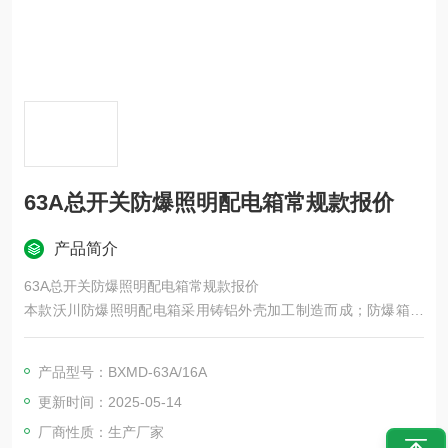
63A总开关防爆照明配电箱常规款报价
产品简介
63A总开关防爆照明配电箱常规款报价
本款沃川防爆照明配电箱采用铸铝外壳加工制造而成；防爆箱体
采用竹林馆隔爆体以及铸铝增安体进行拼接满足复合型腔体的使
用要求；其中隔爆箱体用与正泰断路器的布局与安装；增安型接
产品型号：BXMD-63A/16A
线箱用于端子布线；方便客户使用。
更新时间：2025-05-14
厂商性质：生产厂家