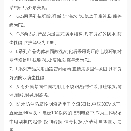
结构轻巧,外形美观。
4、G,S两系列抗强酸,强碱,盐,海水,氨,氯离子腐蚀,防腐等
级为F2。
5、G,S两系列产品为迷宫式防水结构,具有良好的防水,防
尘性能,防护等级为IP65。
6、L系列产品壳体表面酸洗,钝化后采用高压静电喷环氧树
脂塑粉处理,抗酸,碱,盐腐蚀,防腐等级为F1。
7、L系列产品采用曲路密封结构,直接用紧固件紧固,具有良
好的防水防尘性能。
8、所有外露紧固件固均用用不锈钢,密封件采用硅橡胶,耐
油,耐酸,耐碱,耐高温。
9、防水防尘防腐控制箱适用于交流50Hz,电压380V以下,
直流至440V以下,电流10A以内的控制电路中,作为工作现场
中电动机的起停,控制转换,信号切换,仪表计量等显示之
用。