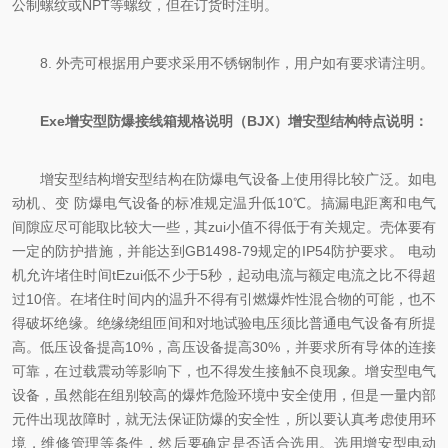
公制螺纹或NPT等螺纹，但在订货时注明。
8. 外壳可根据用户要求采用不锈钢制作，用户如有要求请注明。
Exe增安型防爆接线箱规格说明（BJX）增安型结构特点说明：
增安型结构增安型结构在防爆电气设备上使用得比较广泛。如电
动机、变 防爆电气设备的标准规定温升低10℃。搞漏电距离和电气
间隙应尽可能取比较大一些，其zui小值不得低于有关规定。壳体要有
一定的防护措施，并能达到GB1498-79规定的IP54防护要求。 电动
机允许堵住时间tEzui低不少于5秒，起动电流与额定电流之比不得超
过10倍。在堵住时间内的温升不得有引燃爆炸性混合物的可能，也不
得破坏绝缘。绝缘绕组匝间和对地试验电压须比普通电气设备有所提
高。低压设备提高10%，高压设备提高30%，并要求所有导体的连接
可靠，在过载震动等影响下，也不得发生接触不良现象。增安型电气
设备，虽然能在组别较高的爆炸危险环境中安全使用，但是一量内部
元件出现故障时，就无法保证防爆的安全性，所以要认真考虑使用环
境，维修管理等条件，然后要确定是否适合选用。选用增安型电动