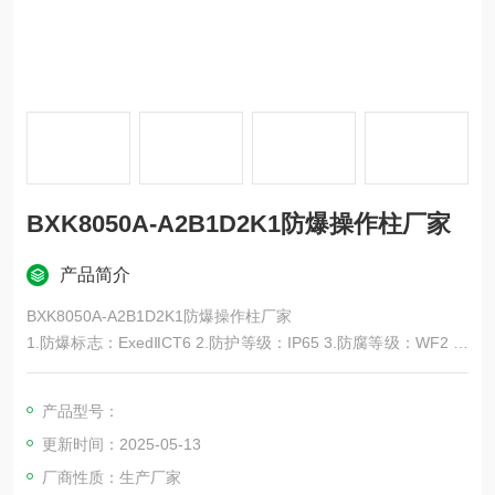
BXK8050A-A2B1D2K1防爆操作柱厂家
产品简介
BXK8050A-A2B1D2K1防爆操作柱厂家
1.防爆标志：ExedⅡCT6 2.防护等级：IP65 3.防腐等级：WF2 ，
4.使用类别：AC-3、AC-4 5.额定电压：220V/380V ，6.额定电
流：10A ，7.电缆外径：Φ12mm～Φ17mm ，8.进线口螺纹：G
产品型号：
1" 9.指示灯电压代号：a:AC/DC12-36V，b:AC/DC48-100V ，c:
更新时间：2025-05-13
DC220V ，d:AC2
厂商性质：生产厂家