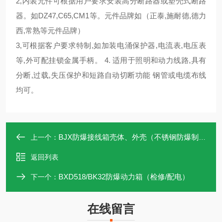
2,内装元件可根据用户要求安装高分断路器或塑壳式断路
器。如DZ47,C65,CM1等。元件品牌如（正泰,施耐德,德力
西,常熟等元件品牌）
3,可根据客户要求特制,如加装电涌保护器,电流表,电压表
等,外可配挂锁金属手柄。 4. 适用于照明和动力线路,具有
分断,过载,失压保护和短路自动切断功能 钢管或电缆布线
均可。
BJX防爆接线箱壳体、外壳（不锈钢防爆制品）
上一个：
返回列表
BXD518/BK32防爆动力箱（检修/配电）
下一个：
在线留言